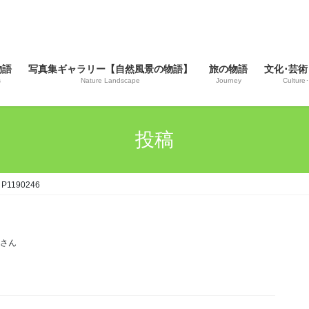
物語
写真集ギャラリー【自然風景の物語】
旅の物語
文化･芸術
s
Nature Landscape
Journey
Culture･
投稿
P1190246
じさん