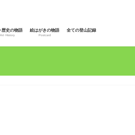
･歴史の物語
絵はがきの物語
全ての登山記録
Art･History
Postcard