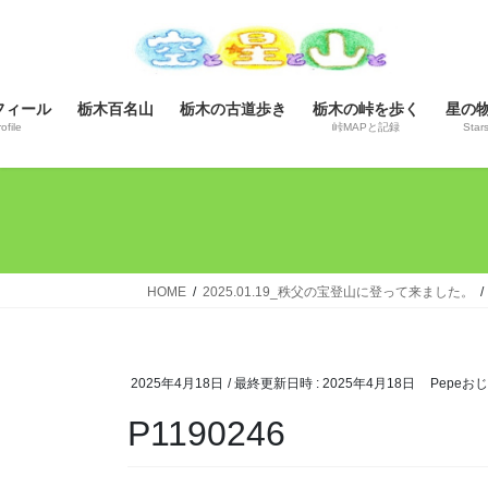
コ
ナ
ン
ビ
テ
ゲ
ン
ー
フィール
栃木百名山
栃木の古道歩き
栃木の峠を歩く
星の
ツ
シ
ofile
峠MAPと記録
Star
へ
ョ
ス
ン
キ
に
ッ
移
プ
動
HOME
2025.01.19_秩父の宝登山に登って来ました。
2025年4月18日
/ 最終更新日時 :
2025年4月18日
Pepeお
P1190246