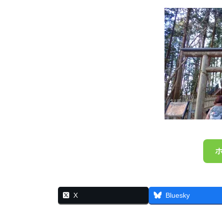
X
Bluesky