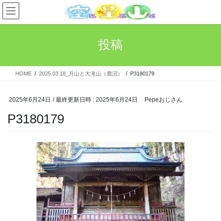
コ
ナ
ン
ビ
テ
ゲ
ン
ー
投稿
ツ
シ
へ
ョ
ス
ン
HOME
2025.03.18_月山と大滝山（鹿沼）
P3180179
キ
に
ッ
移
プ
動
2025年6月24日
/ 最終更新日時 :
2025年6月24日
Pepeおじさん
P3180179