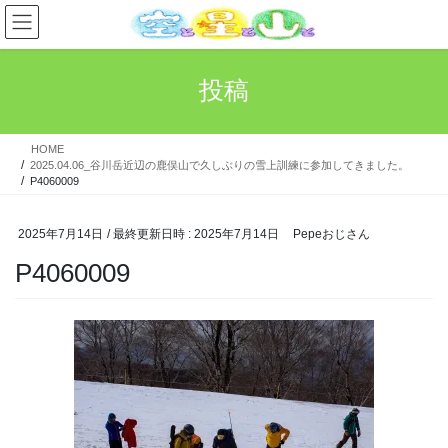
コ
ナ
ン
ビ
テ
ゲ
ン
ー
投稿
ツ
シ
へ
ョ
ス
ン
HOME
キ
に
2025.04.06_谷川岳近辺の鹿俣山で久しぶりの雪上訓練に参加してきました。
ッ
移
P4060009
プ
動
2025年7月14日
/ 最終更新日時 :
2025年7月14日
Pepeおじさん
P4060009