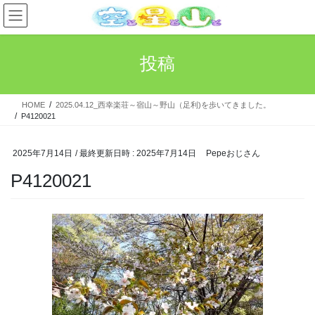
コ
ナ
ン
ビ
テ
ゲ
ン
ー
投稿
ツ
シ
へ
ョ
ス
ン
HOME
2025.04.12_西幸楽荘～宿山～野山（足利)を歩いてきました。
キ
に
P4120021
ッ
移
プ
動
2025年7月14日
/ 最終更新日時 :
2025年7月14日
Pepeおじさん
P4120021