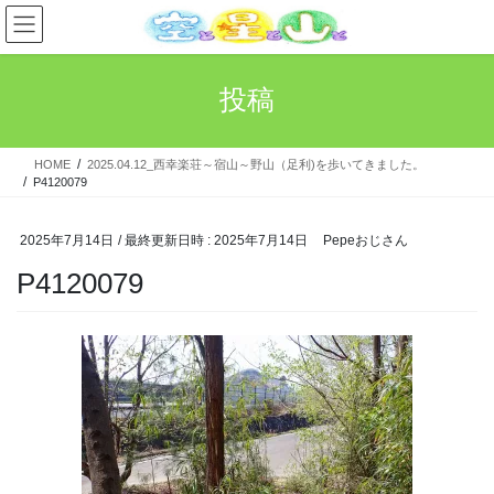
コ
ナ
ン
ビ
テ
ゲ
ン
ー
投稿
ツ
シ
へ
ョ
ス
ン
HOME
2025.04.12_西幸楽荘～宿山～野山（足利)を歩いてきました。
キ
に
P4120079
ッ
移
プ
動
2025年7月14日
/ 最終更新日時 :
2025年7月14日
Pepeおじさん
P4120079