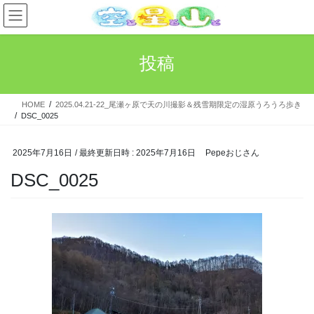
コ
ナ
ン
ビ
テ
ゲ
ン
ー
投稿
ツ
シ
へ
ョ
ス
ン
HOME
2025.04.21-22_尾瀬ヶ原で天の川撮影＆残雪期限定の湿原うろうろ歩き
キ
に
DSC_0025
ッ
移
プ
動
2025年7月16日
/ 最終更新日時 :
2025年7月16日
Pepeおじさん
DSC_0025