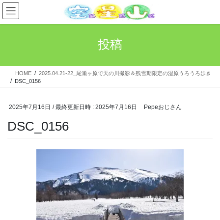
コ
ナ
ン
ビ
テ
ゲ
ン
ー
投稿
ツ
シ
へ
ョ
ス
ン
HOME
2025.04.21-22_尾瀬ヶ原で天の川撮影＆残雪期限定の湿原うろうろ歩き
キ
に
DSC_0156
ッ
移
プ
動
2025年7月16日
/ 最終更新日時 :
2025年7月16日
Pepeおじさん
DSC_0156