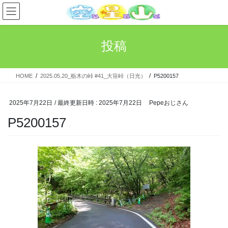
コ
ナ
ン
ビ
テ
ゲ
ン
ー
投稿
ツ
シ
へ
ョ
ス
ン
HOME
2025.05.20_栃木の峠 #41_大笹峠（日光）
P5200157
キ
に
ッ
移
プ
動
2025年7月22日
/ 最終更新日時 :
2025年7月22日
Pepeおじさん
P5200157