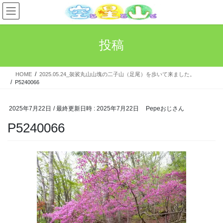
コ
ナ
ン
ビ
テ
ゲ
ン
ー
投稿
ツ
シ
へ
ョ
ス
ン
HOME
2025.05.24_袈裟丸山山塊の二子山（足尾）を歩いて来ました。
キ
に
P5240066
ッ
移
プ
動
2025年7月22日
/ 最終更新日時 :
2025年7月22日
Pepeおじさん
P5240066