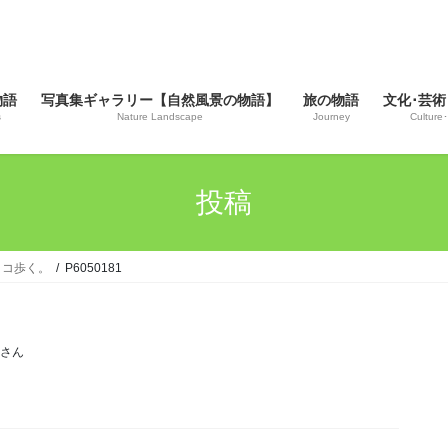
物語
写真集ギャラリー【自然風景の物語】
旅の物語
文化･芸術
s
Nature Landscape
Journey
Culture･
投稿
コトコ歩く。
P6050181
じさん