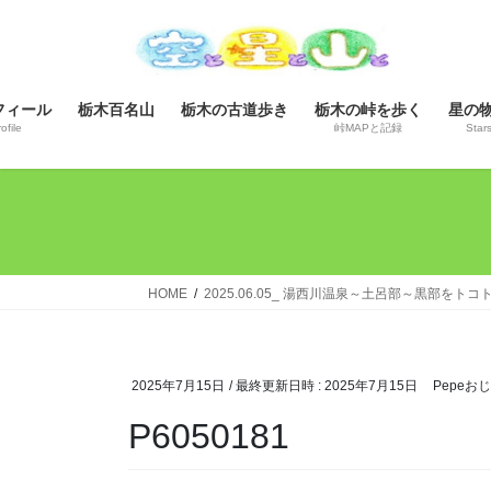
コ
ナ
ン
ビ
テ
ゲ
ン
ー
フィール
栃木百名山
栃木の古道歩き
栃木の峠を歩く
星の
ツ
シ
ofile
峠MAPと記録
Star
へ
ョ
ス
ン
キ
に
ッ
移
プ
動
HOME
2025.06.05_ 湯西川温泉～土呂部～黒部をト
2025年7月15日
/ 最終更新日時 :
2025年7月15日
Pepeお
P6050181