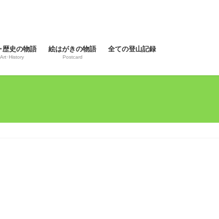
･歴史の物語
絵はがきの物語
全ての登山記録
Art･History
Postcard