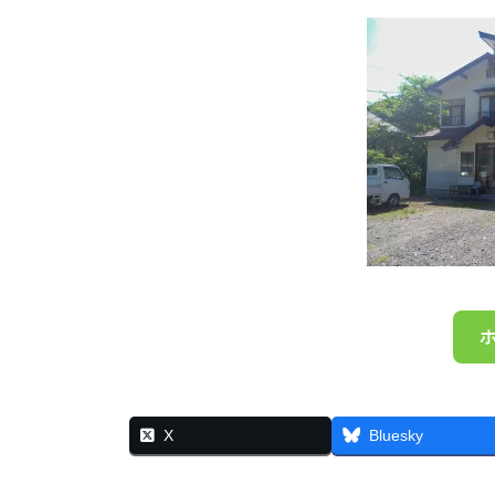
X
Bluesky