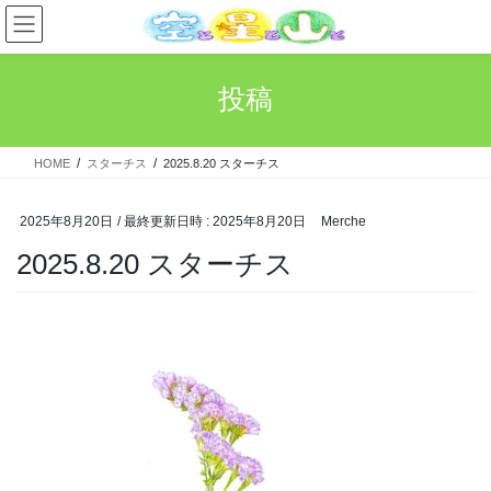
コ
ナ
ン
ビ
テ
ゲ
ン
ー
投稿
ツ
シ
へ
ョ
ス
ン
HOME
スターチス
2025.8.20 スターチス
キ
に
ッ
移
プ
動
2025年8月20日
/ 最終更新日時 :
2025年8月20日
Merche
2025.8.20 スターチス