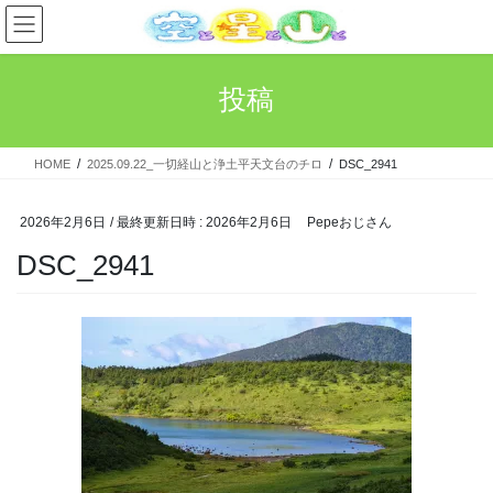
コ
ナ
ン
ビ
テ
ゲ
ン
ー
投稿
ツ
シ
へ
ョ
ス
ン
HOME
2025.09.22_一切経山と浄土平天文台のチロ
DSC_2941
キ
に
ッ
移
プ
動
2026年2月6日
/ 最終更新日時 :
2026年2月6日
Pepeおじさん
DSC_2941