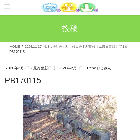
コ
ナ
ン
ビ
テ
ゲ
ン
ー
投稿
ツ
シ
へ
ョ
ス
ン
HOME
2025.11.17_栃木の峠_#44大川峠 & #45大萱峠（黒磯田島線）第1回
キ
に
PB170115
ッ
移
プ
動
2026年2月1日
/ 最終更新日時 :
2026年2月1日
Pepeおじさん
PB170115