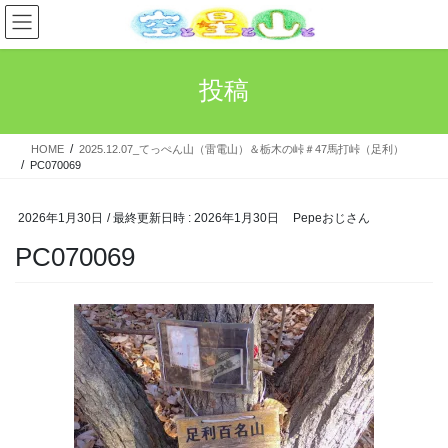
コ
ナ
ン
ビ
テ
ゲ
ン
ー
投稿
ツ
シ
へ
ョ
ス
ン
HOME
2025.12.07_てっぺん山（雷電山）＆栃木の峠＃47馬打峠（足利）
キ
に
PC070069
ッ
移
プ
動
2026年1月30日
/ 最終更新日時 :
2026年1月30日
Pepeおじさん
PC070069