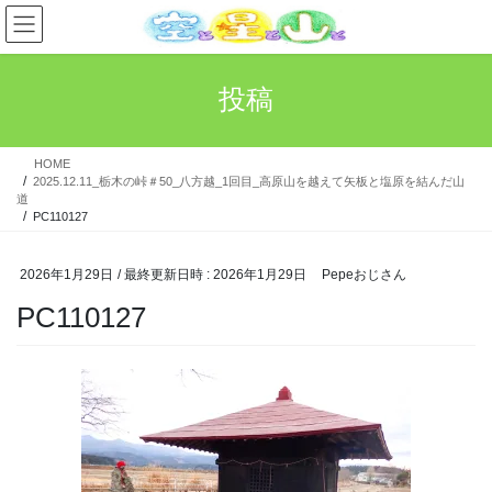
コ
ナ
ン
ビ
テ
ゲ
ン
ー
投稿
ツ
シ
へ
ョ
ス
ン
HOME
キ
に
2025.12.11_栃木の峠＃50_八方越_1回目_高原山を越えて矢板と塩原を結んだ山
ッ
移
道
プ
動
PC110127
2026年1月29日
/ 最終更新日時 :
2026年1月29日
Pepeおじさん
PC110127