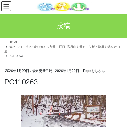
コ
ナ
ン
ビ
テ
ゲ
ン
ー
投稿
ツ
シ
へ
ョ
ス
ン
HOME
キ
に
2025.12.11_栃木の峠＃50_八方越_1回目_高原山を越えて矢板と塩原を結んだ山
ッ
移
道
プ
動
PC110263
2026年1月29日
/ 最終更新日時 :
2026年1月29日
Pepeおじさん
PC110263