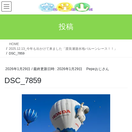
コ
ナ
ン
ビ
テ
ゲ
ン
ー
投稿
ツ
シ
へ
ョ
ス
ン
HOME
キ
に
2025.12.13_今年も出かけて来ました「渡良瀬遊水地バルーンレース！！」
ッ
移
DSC_7859
プ
動
2026年1月29日
/ 最終更新日時 :
2026年1月29日
Pepeおじさん
DSC_7859