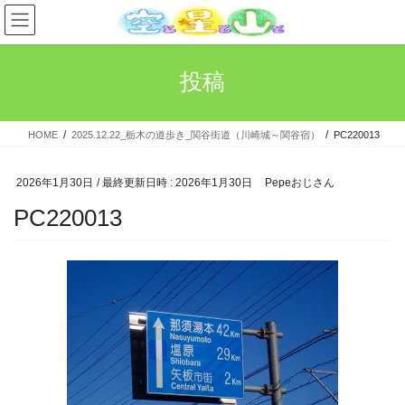
コ
ナ
ン
ビ
テ
ゲ
ン
ー
投稿
ツ
シ
へ
ョ
ス
ン
HOME
2025.12.22_栃木の道歩き_関谷街道（川崎城～関谷宿）
PC220013
キ
に
ッ
移
プ
動
2026年1月30日
/ 最終更新日時 :
2026年1月30日
Pepeおじさん
PC220013