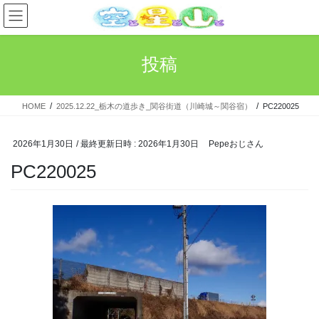
コ
ナ
ン
ビ
テ
ゲ
ン
ー
投稿
ツ
シ
へ
ョ
ス
ン
HOME
2025.12.22_栃木の道歩き_関谷街道（川崎城～関谷宿）
PC220025
キ
に
ッ
移
プ
動
2026年1月30日
/ 最終更新日時 :
2026年1月30日
Pepeおじさん
PC220025