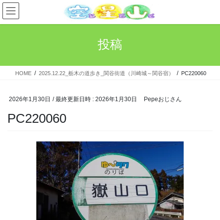
コ
ナ
ン
ビ
テ
ゲ
ン
ー
投稿
ツ
シ
へ
ョ
ス
ン
HOME
2025.12.22_栃木の道歩き_関谷街道（川崎城～関谷宿）
PC220060
キ
に
ッ
移
プ
動
2026年1月30日
/ 最終更新日時 :
2026年1月30日
Pepeおじさん
PC220060