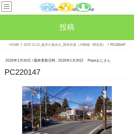
コ
ナ
ン
ビ
テ
ゲ
ン
ー
投稿
ツ
シ
へ
ョ
ス
ン
HOME
2025.12.22_栃木の道歩き_関谷街道（川崎城～関谷宿）
PC220147
キ
に
ッ
移
プ
動
2026年1月30日
/ 最終更新日時 :
2026年1月30日
Pepeおじさん
PC220147