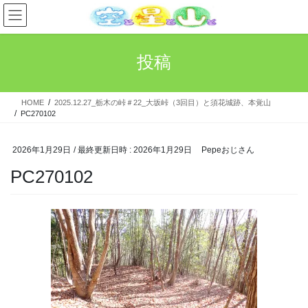
コ
ナ
ン
ビ
テ
ゲ
ン
ー
投稿
ツ
シ
へ
ョ
ス
ン
HOME
2025.12.27_栃木の峠＃22_大坂峠（3回目）と須花城跡、本覚山
キ
に
PC270102
ッ
移
プ
動
2026年1月29日
/ 最終更新日時 :
2026年1月29日
Pepeおじさん
PC270102