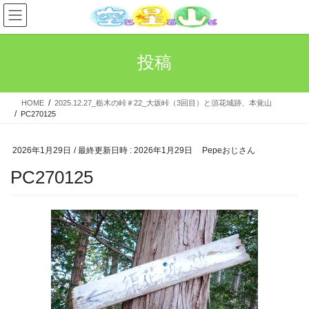
コ
ナ
ン
ビ
テ
ゲ
ン
ー
投稿
ツ
シ
へ
ョ
ス
ン
HOME
2025.12.27_栃木の峠＃22_大坂峠（3回目）と須花城跡、本覚山
キ
に
PC270125
ッ
移
プ
動
2026年1月29日
/ 最終更新日時 :
2026年1月29日
Pepeおじさん
PC270125