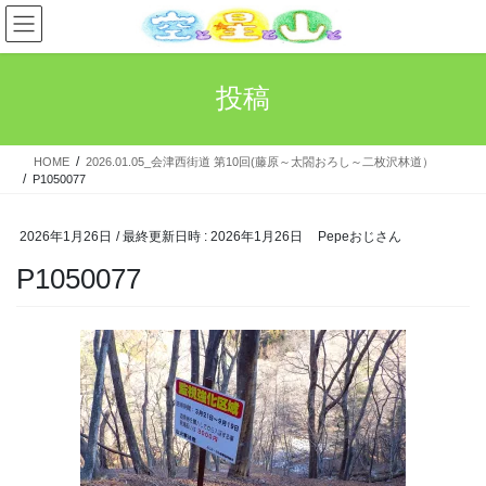
コ
ナ
ン
ビ
テ
ゲ
ン
ー
投稿
ツ
シ
へ
ョ
ス
ン
HOME
2026.01.05_会津西街道 第10回(藤原～太閤おろし～二枚沢林道）
キ
に
P1050077
ッ
移
プ
動
2026年1月26日
/ 最終更新日時 :
2026年1月26日
Pepeおじさん
P1050077