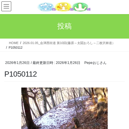
コ
ナ
ン
ビ
テ
ゲ
ン
ー
投稿
ツ
シ
へ
ョ
ス
ン
HOME
2026.01.05_会津西街道 第10回(藤原～太閤おろし～二枚沢林道）
キ
に
P1050112
ッ
移
プ
動
2026年1月26日
/ 最終更新日時 :
2026年1月26日
Pepeおじさん
P1050112