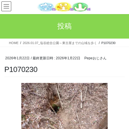
コ
ナ
ン
ビ
テ
ゲ
ン
ー
投稿
ツ
シ
へ
ョ
ス
ン
HOME
2026.01.07_塩谷総合公園～東古屋までの山域を歩く
P1070230
キ
に
ッ
移
プ
動
2026年1月22日
/ 最終更新日時 :
2026年1月22日
Pepeおじさん
P1070230