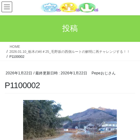
コ
ナ
ン
ビ
テ
ゲ
ン
ー
投稿
ツ
シ
へ
ョ
ス
ン
HOME
キ
に
2026.01.10_栃木の峠＃25_毛野坂の西側ルートの解明に再チャレンジする！！
ッ
移
P1100002
プ
動
2026年1月22日
/ 最終更新日時 :
2026年1月22日
Pepeおじさん
P1100002