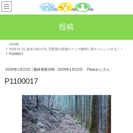
コ
ナ
ン
ビ
テ
ゲ
ン
ー
投稿
ツ
シ
へ
ョ
ス
ン
HOME
キ
に
2026.01.10_栃木の峠＃25_毛野坂の西側ルートの解明に再チャレンジする！！
ッ
移
P1100017
プ
動
2026年1月22日
/ 最終更新日時 :
2026年1月22日
Pepeおじさん
P1100017