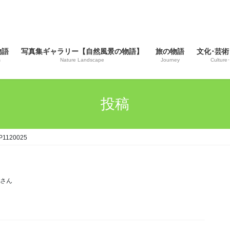
物語
写真集ギャラリー【自然風景の物語】
旅の物語
文化･芸術
s
Nature Landscape
Journey
Culture･
投稿
P1120025
じさん