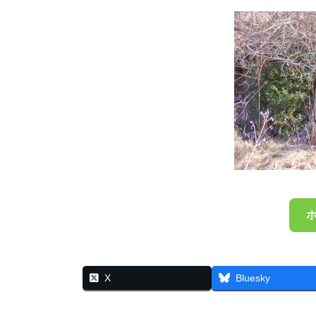
X
Bluesky