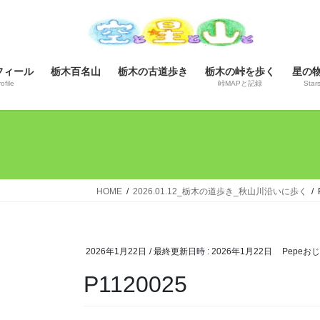
コ
ナ
ン
ビ
テ
ゲ
ン
ー
フィール
栃木百名山
栃木の古道歩き
栃木の峠を歩く
星の
ツ
シ
ofile
峠MAPと記録
Star
へ
ョ
ス
ン
キ
に
ッ
移
プ
動
HOME
2026.01.12_栃木の道歩き_秋山川沿いに歩く
2026年1月22日
/ 最終更新日時 :
2026年1月22日
Pepeお
P1120025