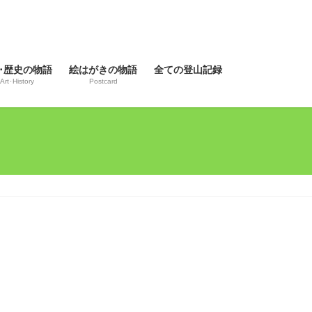
･歴史の物語
絵はがきの物語
全ての登山記録
Art･History
Postcard