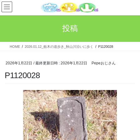
コ
ナ
ン
ビ
テ
ゲ
ン
ー
投稿
ツ
シ
へ
ョ
ス
ン
HOME
2026.01.12_栃木の道歩き_秋山川沿いに歩く
P1120028
キ
に
ッ
移
プ
動
2026年1月22日
/ 最終更新日時 :
2026年1月22日
Pepeおじさん
P1120028