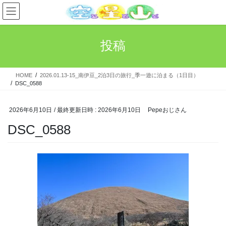
コ
ナ
ン
ビ
テ
ゲ
ン
ー
投稿
ツ
シ
へ
ョ
ス
ン
HOME
2026.01.13-15_南伊豆_2泊3日の旅行_季一遊に泊まる（1日目）
キ
に
DSC_0588
ッ
移
プ
動
2026年6月10日
/ 最終更新日時 :
2026年6月10日
Pepeおじさん
DSC_0588