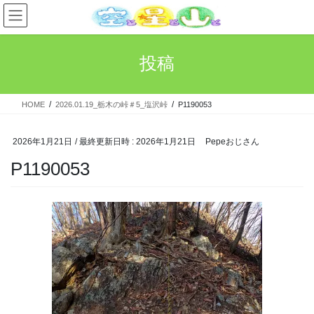
コ
ナ
ン
ビ
テ
ゲ
ン
ー
投稿
ツ
シ
へ
ョ
ス
ン
HOME
2026.01.19_栃木の峠＃5_塩沢峠
P1190053
キ
に
ッ
移
プ
動
2026年1月21日
/ 最終更新日時 :
2026年1月21日
Pepeおじさん
P1190053