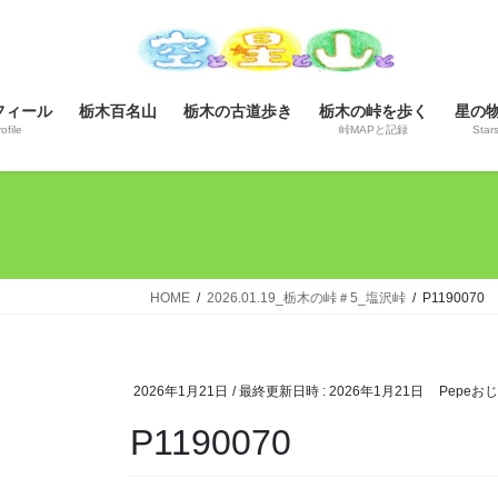
コ
ナ
ン
ビ
テ
ゲ
ン
ー
フィール
栃木百名山
栃木の古道歩き
栃木の峠を歩く
星の
ツ
シ
ofile
峠MAPと記録
Star
へ
ョ
ス
ン
キ
に
ッ
移
プ
動
HOME
2026.01.19_栃木の峠＃5_塩沢峠
P1190070
2026年1月21日
/ 最終更新日時 :
2026年1月21日
Pepeお
P1190070