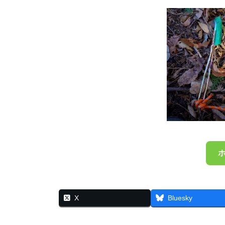
X
Bluesky