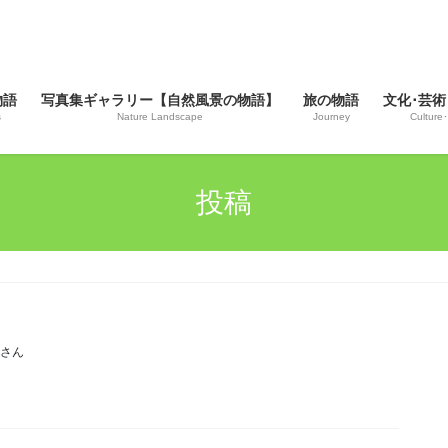
物語
写真集ギャラリー【自然風景の物語】
旅の物語
文化･芸術
s
Nature Landscape
Journey
Culture･
投稿
じさん