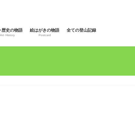
･歴史の物語
絵はがきの物語
全ての登山記録
Art･History
Postcard