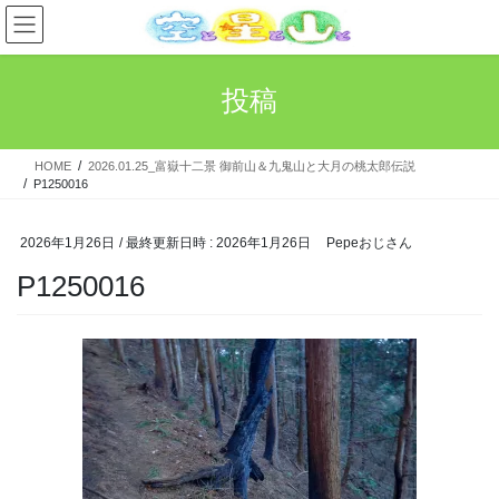
コ
ナ
ン
ビ
テ
ゲ
ン
ー
投稿
ツ
シ
へ
ョ
ス
ン
HOME
2026.01.25_富嶽十二景 御前山＆九鬼山と大月の桃太郎伝説
キ
に
P1250016
ッ
移
プ
動
2026年1月26日
/ 最終更新日時 :
2026年1月26日
Pepeおじさん
P1250016