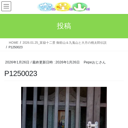
コ
ナ
ン
ビ
テ
ゲ
ン
ー
投稿
ツ
シ
へ
ョ
ス
ン
HOME
2026.01.25_富嶽十二景 御前山＆九鬼山と大月の桃太郎伝説
キ
に
P1250023
ッ
移
プ
動
2026年1月26日
/ 最終更新日時 :
2026年1月26日
Pepeおじさん
P1250023