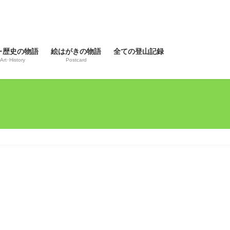
･歴史の物語
絵はがきの物語
全ての登山記録
Art･History
Postcard