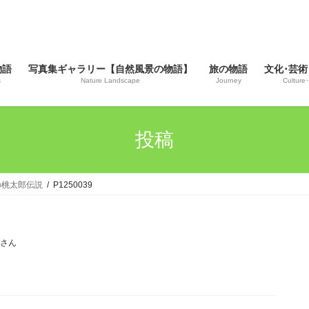
物語
写真集ギャラリー【自然風景の物語】
旅の物語
文化･芸術
s
Nature Landscape
Journey
Culture･
投稿
月の桃太郎伝説
P1250039
じさん