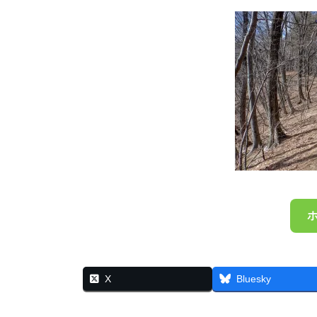
X
Bluesky