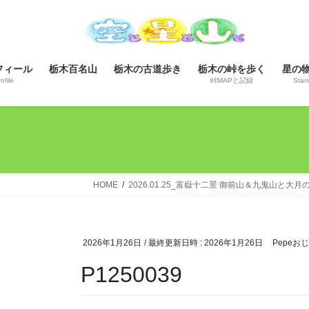
コ
ナ
ン
ビ
テ
ゲ
ン
ー
フィール
栃木百名山
栃木の古道歩き
栃木の峠を歩く
星の
ツ
シ
ofile
峠MAPと記録
Star
へ
ョ
ス
ン
キ
に
ッ
移
プ
動
HOME
2026.01.25_富嶽十二景 御前山＆九鬼山と大
2026年1月26日
/ 最終更新日時 :
2026年1月26日
Pepeお
P1250039