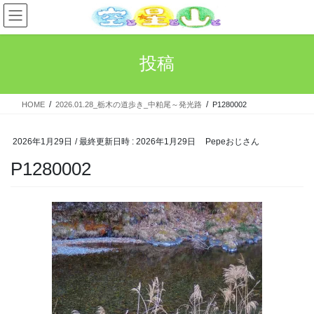
コ
ナ
ン
ビ
テ
ゲ
ン
ー
投稿
ツ
シ
へ
ョ
ス
ン
HOME
2026.01.28_栃木の道歩き_中粕尾～発光路
P1280002
キ
に
ッ
移
プ
動
2026年1月29日
/ 最終更新日時 :
2026年1月29日
Pepeおじさん
P1280002