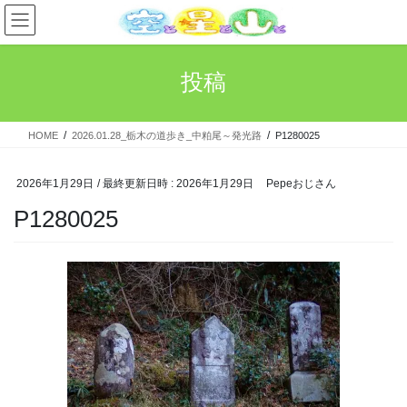
コ
ナ
ン
ビ
テ
ゲ
ン
ー
投稿
ツ
シ
へ
ョ
ス
ン
HOME
2026.01.28_栃木の道歩き_中粕尾～発光路
P1280025
キ
に
ッ
移
プ
動
2026年1月29日
/ 最終更新日時 :
2026年1月29日
Pepeおじさん
P1280025