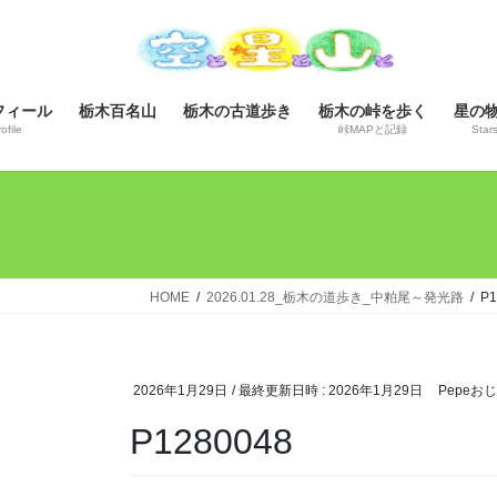
コ
ナ
ン
ビ
テ
ゲ
ン
ー
フィール
栃木百名山
栃木の古道歩き
栃木の峠を歩く
星の
ツ
シ
ofile
峠MAPと記録
Star
へ
ョ
ス
ン
キ
に
ッ
移
プ
動
HOME
2026.01.28_栃木の道歩き_中粕尾～発光路
P1
2026年1月29日
/ 最終更新日時 :
2026年1月29日
Pepeお
P1280048