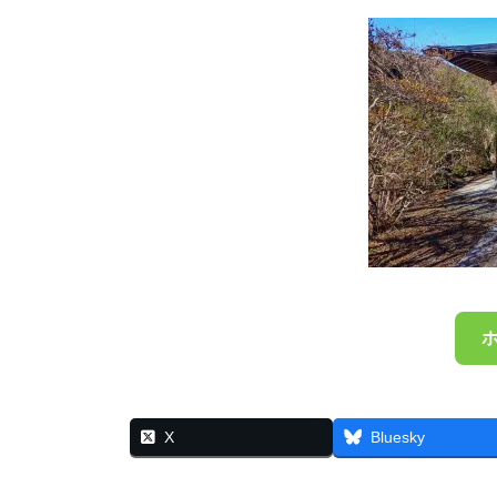
X
Bluesky