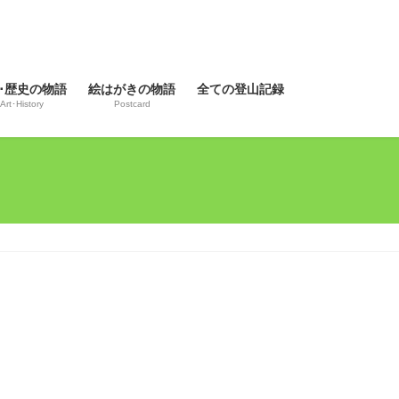
･歴史の物語
絵はがきの物語
全ての登山記録
Art･History
Postcard