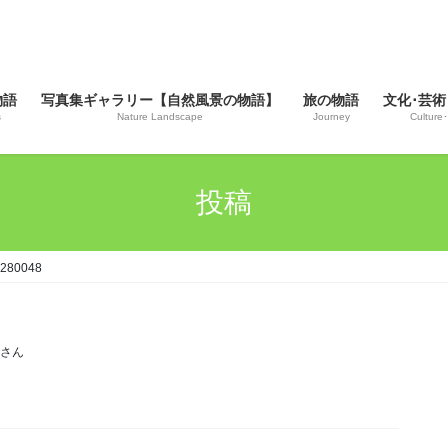
物語
写真集ギャラリー【自然風景の物語】
旅の物語
文化･芸術
s
Nature Landscape
Journey
Culture･
投稿
280048
じさん