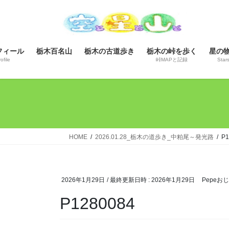
コ
ナ
ン
ビ
テ
ゲ
ン
ー
フィール
栃木百名山
栃木の古道歩き
栃木の峠を歩く
星の
ツ
シ
ofile
峠MAPと記録
Star
へ
ョ
ス
ン
キ
に
ッ
移
プ
動
HOME
2026.01.28_栃木の道歩き_中粕尾～発光路
P1
2026年1月29日
/ 最終更新日時 :
2026年1月29日
Pepeお
P1280084