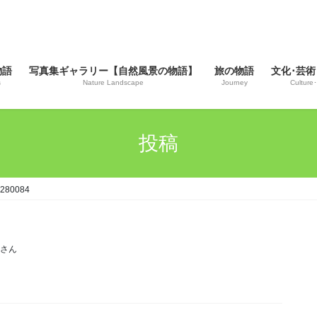
物語
写真集ギャラリー【自然風景の物語】
旅の物語
文化･芸術
s
Nature Landscape
Journey
Culture･
投稿
280084
じさん