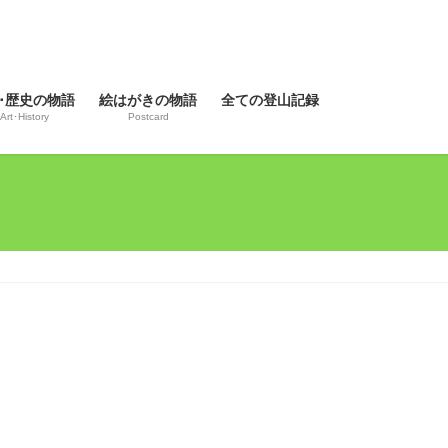
･歴史の物語
絵はがきの物語
全ての登山記録
Art･History
Postcard