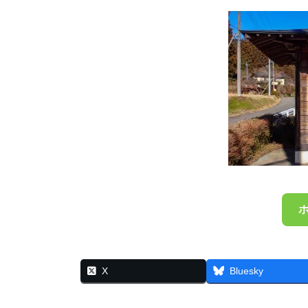
X
Bluesky