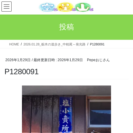
コ
ナ
ン
ビ
テ
ゲ
ン
ー
投稿
ツ
シ
へ
ョ
ス
ン
HOME
2026.01.28_栃木の道歩き_中粕尾～発光路
P1280091
キ
に
ッ
移
プ
動
2026年1月29日
/ 最終更新日時 :
2026年1月29日
Pepeおじさん
P1280091