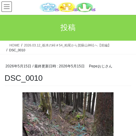
コ
ナ
ン
ビ
テ
ゲ
ン
ー
投稿
ツ
シ
へ
ョ
ス
ン
HOME
2026.03.12_栃木の峠＃54_粕尾から賀蘇山神社へ【前編】
キ
に
DSC_0010
ッ
移
プ
動
2026年5月15日
/ 最終更新日時 :
2026年5月15日
Pepeおじさん
DSC_0010