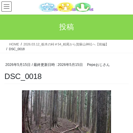
コ
ナ
ン
ビ
テ
ゲ
ン
ー
投稿
ツ
シ
へ
ョ
ス
ン
HOME
2026.03.12_栃木の峠＃54_粕尾から賀蘇山神社へ【前編】
キ
に
DSC_0018
ッ
移
プ
動
2026年5月15日
/ 最終更新日時 :
2026年5月15日
Pepeおじさん
DSC_0018