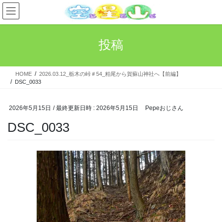
コ
ナ
ン
ビ
テ
ゲ
ン
ー
投稿
ツ
シ
へ
ョ
ス
ン
HOME
2026.03.12_栃木の峠＃54_粕尾から賀蘇山神社へ【前編】
キ
に
DSC_0033
ッ
移
プ
動
2026年5月15日
/ 最終更新日時 :
2026年5月15日
Pepeおじさん
DSC_0033