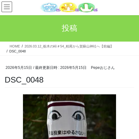
コ
ナ
ン
ビ
テ
ゲ
ン
ー
投稿
ツ
シ
へ
ョ
ス
ン
HOME
2026.03.12_栃木の峠＃54_粕尾から賀蘇山神社へ【前編】
キ
に
DSC_0048
ッ
移
プ
動
2026年5月15日
/ 最終更新日時 :
2026年5月15日
Pepeおじさん
DSC_0048