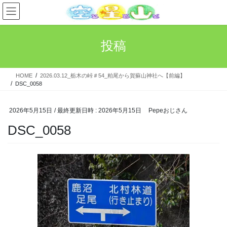
コ
ナ
ン
ビ
テ
ゲ
ン
ー
投稿
ツ
シ
へ
ョ
ス
ン
HOME
2026.03.12_栃木の峠＃54_粕尾から賀蘇山神社へ【前編】
キ
に
DSC_0058
ッ
移
プ
動
2026年5月15日
/ 最終更新日時 :
2026年5月15日
Pepeおじさん
DSC_0058