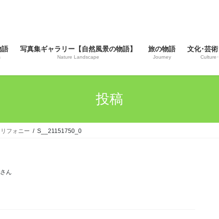
物語
写真集ギャラリー【自然風景の物語】
旅の物語
文化･芸術
s
Nature Landscape
Journey
Culture･
投稿
田トリフォニー
S__21151750_0
じさん