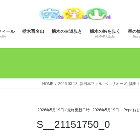
コ
ナ
ン
ビ
テ
ゲ
ン
ー
フィール
栃木百名山
栃木の古道歩き
栃木の峠を歩く
星の
ツ
シ
ofile
峠MAPと記録
Star
へ
ョ
ス
ン
キ
に
ッ
移
プ
動
HOME
2026.03.13_新日本フィル_ベルリオーズ_隅
2026年5月19日
/ 最終更新日時 :
2026年5月19日
Pepeお
S__21151750_0