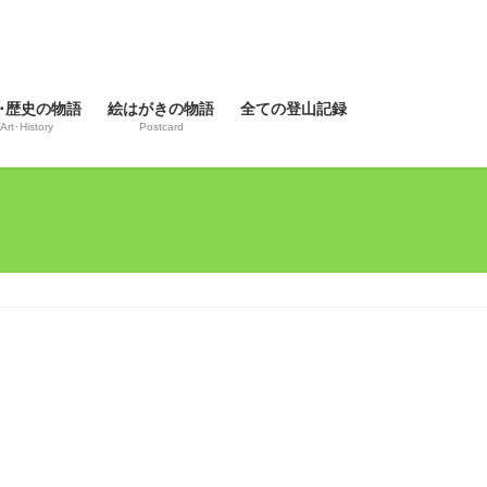
･歴史の物語
絵はがきの物語
全ての登山記録
Art･History
Postcard