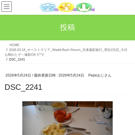
コ
ナ
ン
ビ
テ
ゲ
ン
ー
投稿
ツ
シ
へ
ョ
ス
ン
HOME
キ
に
2026.03.18_オーストラリア_Waddi Bush Resort_天体撮影旅行_滞在2日目_今日
ッ
移
も晴れたぞ～撮影OK !(^^)!
プ
動
DSC_2241
2026年5月24日
/ 最終更新日時 :
2026年5月24日
Pepeおじさん
DSC_2241