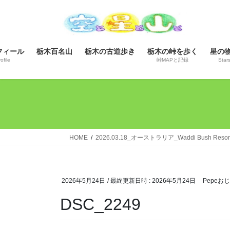
コ
ナ
ン
ビ
テ
ゲ
ン
ー
フィール
栃木百名山
栃木の古道歩き
栃木の峠を歩く
星の
ツ
シ
ofile
峠MAPと記録
Star
へ
ョ
ス
ン
キ
に
ッ
移
プ
動
HOME
2026.03.18_オーストラリア_Waddi Bush R
2026年5月24日
/ 最終更新日時 :
2026年5月24日
Pepeお
DSC_2249