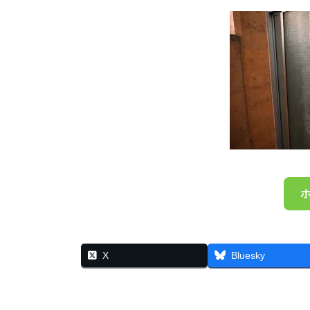
X
Bluesky