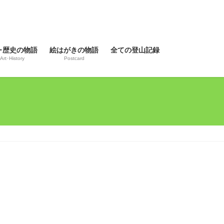
･歴史の物語
絵はがきの物語
全ての登山記録
Art･History
Postcard