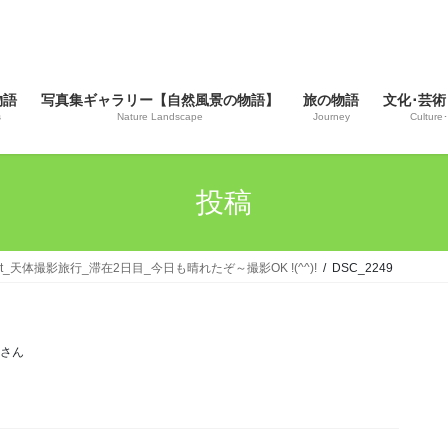
物語
写真集ギャラリー【自然風景の物語】
旅の物語
文化･芸術
s
Nature Landscape
Journey
Culture･
投稿
esort_天体撮影旅行_滞在2日目_今日も晴れたぞ～撮影OK !(^^)!
DSC_2249
じさん