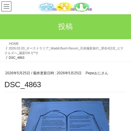
コ
ナ
ン
ビ
テ
ゲ
ン
ー
投稿
ツ
シ
へ
ョ
ス
ン
HOME
キ
に
2026.03.20_オーストラリア_Waddi Bush Resort_天体撮影旅行_滞在4日目_ピナ
ッ
移
クルズへ_撮影OK !(^^)!
プ
動
DSC_4863
2026年5月25日
/ 最終更新日時 :
2026年5月25日
Pepeおじさん
DSC_4863